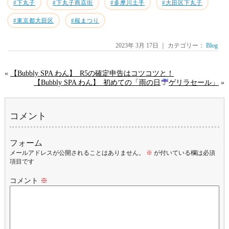
#下丸子
#下丸子商店街
#多摩川土手
#大田区下丸子
#東京都大田区
#桜まつり
2023年 3月 17日 ｜ カテゴリー：
Blog
«
【Bubbly SPA わん】_R5の確定申告はコツコツと！
【Bubbly SPA わん】_初めての「雨の日
ゲリラセール」
»
コメント
フォーム
メールアドレスが公開されることはありません。
※
が付いている欄は必須
項目です
コメント
※