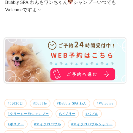
Bubbly SPA わんもワンちゃん
シャンプーいつでも
Welcomeですよ～
#3月26日
#Bubble
#Bubbly SPA わん
#Welcome
#クリーミー泡シャンプー
#バブリー
#バブル
#ポスター
#マイクロバブル
#マイクロバブルシャワー