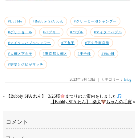
#Bubble
#Bubbly SPA わん
#クリーミー泡シャンプー
#ゲリラセール
#バブリー
#バブル
#マイクロバブル
#マイクロバブルシャワー
#下丸子
#下丸子商店街
#大田区下丸子
#東京都大田区
#王子様
#雨の日
#需要と供給がマッチ
2023年 3月 13日 ｜ カテゴリー：
Blog
«
【Bubbly SPA わん】_3/26桜
まつりのご案内をしました
【Bubbly SPA わん】_柴犬
ちゃんの毛質
»
コメント