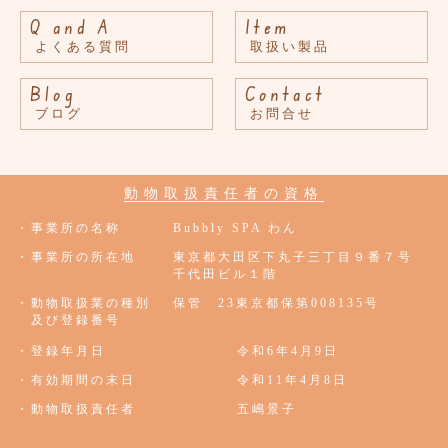
Q and A
Item
よくある質問
取扱い製品
Blog
Contact
ブログ
お問合せ
動物取扱責任者の資格
・事業所の名称
Bubbly SPA わん
・事業所の所在地
東京都大田区下丸子三丁目９番７号
千代田ビル１階
・動物取扱業の種別
保管 23東京都保第008135号
及び登録番号
・登録年月日
令和6年4月9日
・有効期間の末日
令和11年4月8日
・動物取扱責任者
五嶋景子