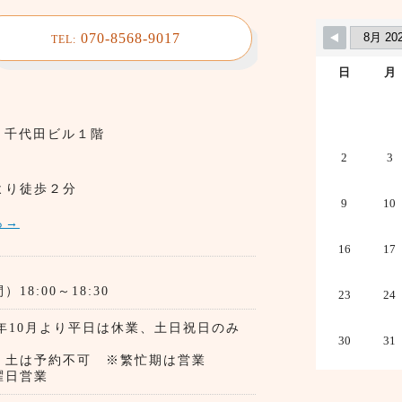
070-8568-9017
TEL:
日
月
7 千代田ビル１階
2
3
より徒歩２分
9
10
ら→
16
17
8:00～18:30
23
24
4年10月より平日は休業、土日祝日のみ
30
31
業）
、土は予約不可 ※繁忙期は営業
日営業