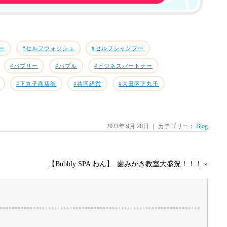
ー
#セルフウォッシュ
#セルフシャンプー
#バブリー
#バブル
#ビジネスパートナー
#下丸子商店街
#共同経営
#大田区下丸子
2023年 9月 28日 ｜ カテゴリー：
Blog
【Bubbly SPA わん】_歯みがき教室大盛況！！！
»