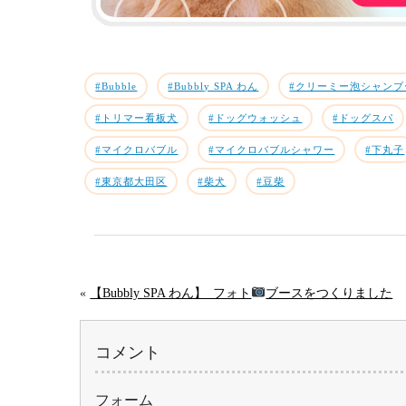
#Bubble
#Bubbly SPA わん
#クリーミー泡シャンプ
#トリマー看板犬
#ドッグウォッシュ
#ドッグスパ
#マイクロバブル
#マイクロバブルシャワー
#下丸子
#東京都大田区
#柴犬
#豆柴
«
【Bubbly SPA わん】_フォト
ブースをつくりました
コメント
フォーム