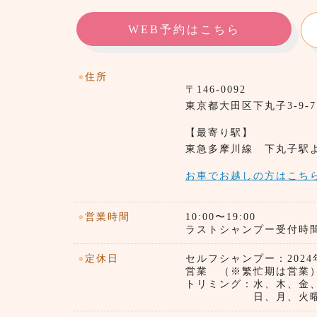
WEB予約はこちら
●
住所
〒146-0092
東京都⼤田区下丸子3-9-
【最寄り駅】
東急多摩川線 下丸子駅
お車でお越しの方はこち
●
営業時間
10:00〜19:00
ラストシャンプー受付時間）1
●
定休日
セルフシャンプー：202
営業 （※繁忙期は営
トリミング：水、木、金
日、月、火曜