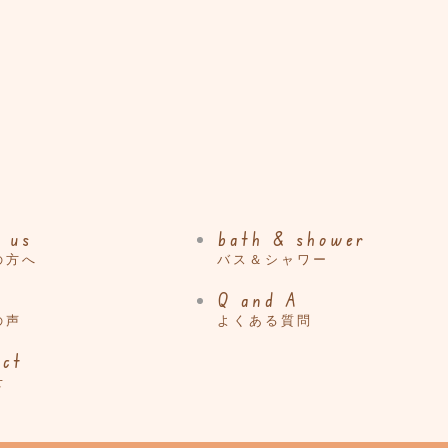
 us
bath & shower
の方へ
バス＆シャワー
Q and A
の声
よくある質問
act
せ