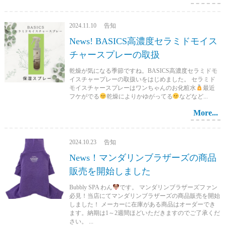
2024.11.10 告知
News! BASICS高濃度セラミドモイス
チャースプレーの取扱
乾燥が気になる季節ですね。BASICS高濃度セラミドモ
イスチャープレーの取扱いをはじめました。 セラミド
モイスチャースプレーはワンちゃんのお化粧水
最近
フケがでる
乾燥によりかゆがってる
などなど...
More...
2024.10.23 告知
News！マンダリンブラザーズの商品
販売を開始しました
Bubbly SPA わん
です。 マンダリンブラザーズファン
必見！当店にてマンダリンブラザーズの商品販売を開始
しました！ メーカーに在庫がある商品はオーダーでき
ます。納期は1～2週間ほどいただきますのでご了承くだ
さい。 ...