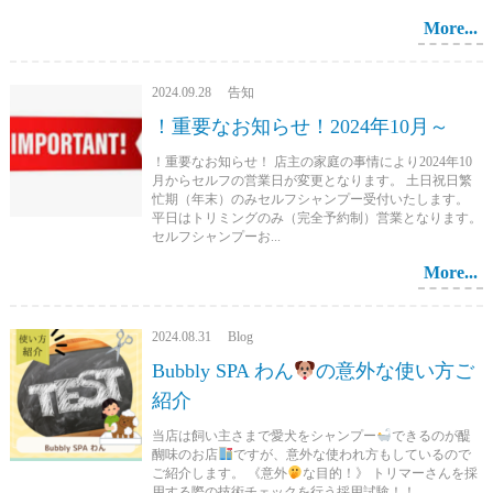
More...
2024.09.28 告知
！重要なお知らせ！2024年10月～
！重要なお知らせ！ 店主の家庭の事情により2024年10
月からセルフの営業日が変更となります。 土日祝日繁
忙期（年末）のみセルフシャンプー受付いたします。
平日はトリミングのみ（完全予約制）営業となります。
セルフシャンプーお...
More...
2024.08.31 Blog
Bubbly SPA わん
の意外な使い方ご
紹介
当店は飼い主さまで愛犬をシャンプー
できるのが醍
醐味のお店
ですが、意外な使われ方もしているので
ご紹介します。 《意外
な目的！》 トリマーさんを採
用する際の技術チェックを行う採用試験！！ ...