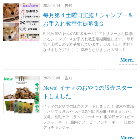
2025.02.14 告知
毎月第４土曜日実施！シャンプー＆
お手入れ教室生徒募集Ǵ
Bubbly SPA わんのMILKルームにてトリマーさん指導に
よるシャンプー＆お手入れ教室定期開催します。 毎月
第４土曜日の３枠募集しています。 1/31（土） 満枠と
なりました 2/28（土）満枠となりました 3/28（土...
More...
2025.02.08 告知
News! イティのおやつの販売スター
トしました！
イティのおやつの販売スタートしました！ 健康を意識
したサプリ系おやつお悩み別に各種取り揃えました。
皮膚、被毛ケア（ラムジャーキー） 股関節ケア（ビー
フジャーキー） 腸内ケア（ビーフジャーキー） 口腔ケ
ア（チキンジャ...
More...