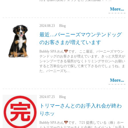
More...
2024.08.23 Blog
最近…バーニーズマウンテンドッグ
のお客さまが増えています
Bubbly SPA わん
です。 ここ最近、バーニーズマウン
テンドッグのお客さまが増えています。きっと大型犬が
シャンプーできる場所がなくトリミングサロンへお願い
すると万単位なので探して来て下さるのでしょうね。ま
た、バーニーズち...
More...
2024.07.25 Blog
トリマーさんとのお手入れ会が終わ
りホッ
Bubbly SPA わん
です。 7/21 提携している（株）ホー
ムトリマーのトリマーさんと企画したイベント「お手入