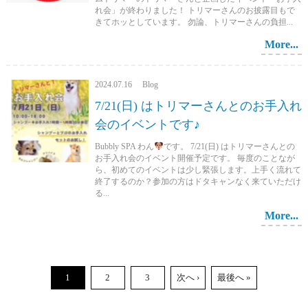
れ会」が終わりました！ トリマーさんのお披露目もで
きてホッとしています。 勿論、トリマーさんの負担...
More...
2024.07.16 Blog
7/21(日) はトリマーさんとのお手入れ
会のイベントです♪
Bubbly SPA わん
です。 7/21(日) はトリマーさんとの
お手入れ会のイベント開催予定です。 毎度のことなが
ら、初めてのイベントは少し緊張します。上手く流れて
終了するのか？参加の方はドタキャンなく来ていただけ
る...
More...
1
2
3
次へ ›
最後へ »