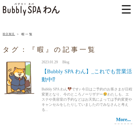
HOME
暇一覧
タグ：『暇』の記事一覧
2023.01.29 Blog
【Bubbly SPA わん】_これでも営業活
動中⁉
Bubbly SPA わん
です♪ 今日はご予約のお客さまが日程
変更となり、今のところノーリザデー
わたしも、エ
ステや美容室の予約などはお天気によっては予約変更や
キャンセルをしたりしていましたのでみなさんと考え
る...
More...