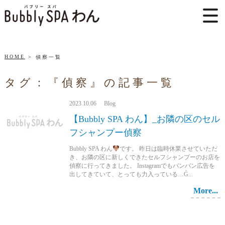
HOME
偵察一覧
タグ：『偵察』の記事一覧
2023.10.06 Blog
【Bubbly SPA わん】_お隣の区のセル
フシャンプー偵察
Bubbly SPA わん
です。 昨日は臨時休業させていただ
き、お隣の区に新しくできたセルフシャンプーのお店を
偵察に行ってきました。 Instagramでもバンバン広告を
出してきていて、とっても力入っている…Ǵ...
More...