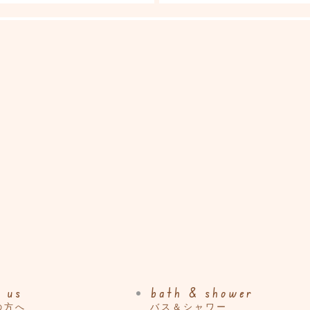
 us
bath & shower
の方へ
バス＆シャワー