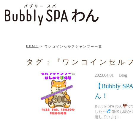
HOME
ワンコインセルフシャンプー一覧
タグ：『ワンコインセル
2023.04.01 Blog
【Bubbly
ん！
Bubbly SPA わん
で
した～
気候も暖か
意しています...