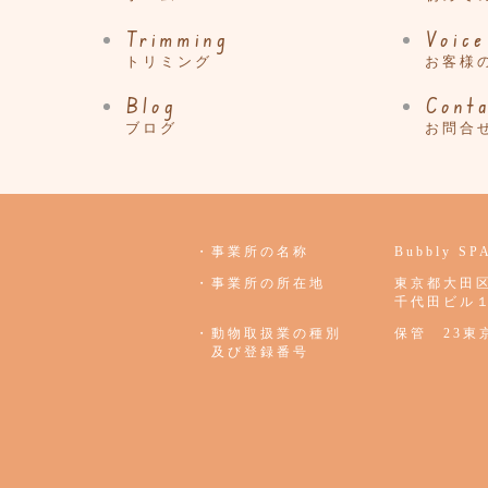
Trimming
Voice
トリミング
お客様
Blog
Cont
ブログ
お問合
・事業所の名称
Bubbly S
・事業所の所在地
東京都大田
千代田ビル
・動物取扱業の種別
保管 23東京
及び登録番号