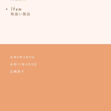
Item
取扱い製品
令和6年4月9日
令和11年4月8日
五嶋景子