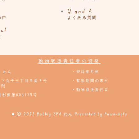
Q and A
の声
よくある質問
act
せ
動物取扱責任者の資格
PA わん
・登録年月日
区下丸子三丁目９番７号
・有効期間の末日
１階
・動物取扱責任者
都保第008135号
■ © 2022 Bubbly SPA わん
Presented by
Fuwa-mofu