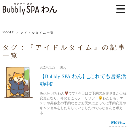
HOME
アイドルタイム一覧
タグ：『アイドルタイム』の記事
一覧
2023.01.29 Blog
【Bubbly SPA わん】_これでも営業活
動中⁉
Bubbly SPA わん
です♪ 今日はご予約のお客さまが日程
変更となり、今のところノーリザデー
わたしも、エ
ステや美容室の予約などはお天気によっては予約変更や
キャンセルをしたりしていましたのでみなさんと考え
る...
More...