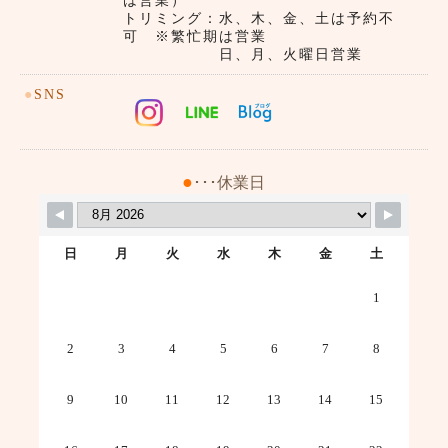
は営業）
トリミング：水、木、金、土は予約不
可 ※繁忙期は営業
日、月、火曜日営業
●
SNS
●
･･･休業日
日
月
火
水
木
金
土
1
2
3
4
5
6
7
8
9
10
11
12
13
14
15