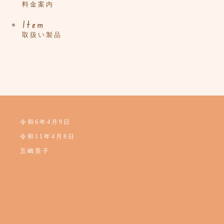
料金案内
Item
取扱い製品
令和6年4月9日
令和11年4月8日
五嶋景子