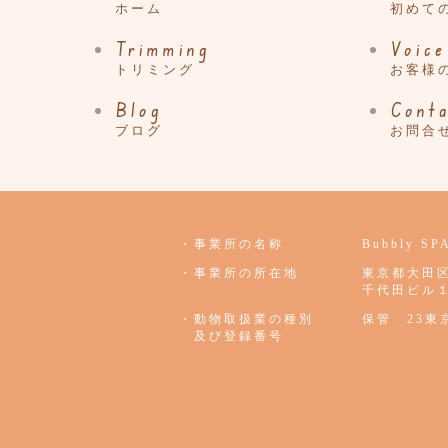
ホーム
初めて
Trimming
Voice
トリミング
お客様
Blog
Cont
ブログ
お問合
・事業所の名称
Bubbly S
・事業所の所在地
東京都大田
千代田ビル
・動物取扱業の種別
保管 23東京
及び登録番号