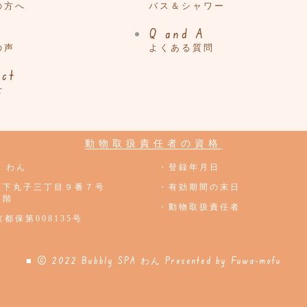
の方へ
バス＆シャワー
Q and A
の声
よくある質問
act
せ
動物取扱責任者の資格
PA わん
・登録年月日
区下丸子三丁目９番７号
・有効期間の末日
１階
・動物取扱責任者
都保第008135号
■ © 2022 Bubbly SPA わん
Presented by
Fuwa-mofu