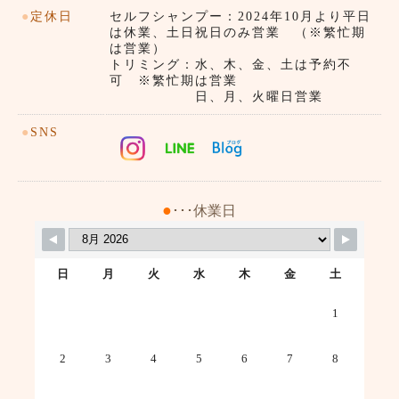
●
定休日
セルフシャンプー：2024年10月より平日
は休業、土日祝日のみ営業 （※繁忙期
は営業）
トリミング：水、木、金、土は予約不
可 ※繁忙期は営業
日、月、火曜日営業
●
SNS
●
･･･休業日
日
月
火
水
木
金
土
1
2
3
4
5
6
7
8