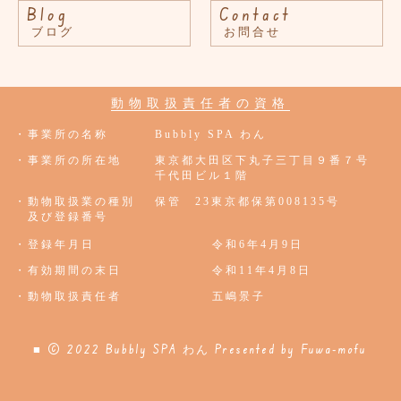
Blog
Contact
ブログ
お問合せ
動物取扱責任者の資格
・事業所の名称
Bubbly SPA わん
・事業所の所在地
東京都大田区下丸子三丁目９番７号
千代田ビル１階
・動物取扱業の種別
保管 23東京都保第008135号
及び登録番号
・登録年月日
令和6年4月9日
・有効期間の末日
令和11年4月8日
・動物取扱責任者
五嶋景子
■ © 2022 Bubbly SPA わん
Presented by
Fuwa-mofu