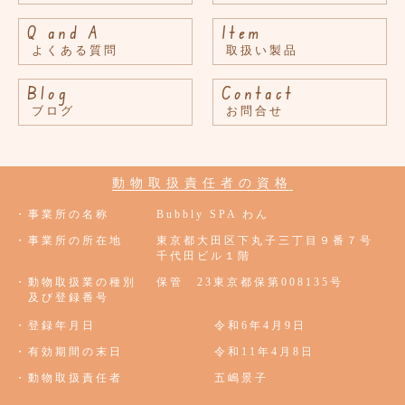
Q and A
Item
よくある質問
取扱い製品
Blog
Contact
ブログ
お問合せ
動物取扱責任者の資格
・事業所の名称
Bubbly SPA わん
・事業所の所在地
東京都大田区下丸子三丁目９番７号
千代田ビル１階
・動物取扱業の種別
保管 23東京都保第008135号
及び登録番号
・登録年月日
令和6年4月9日
・有効期間の末日
令和11年4月8日
・動物取扱責任者
五嶋景子